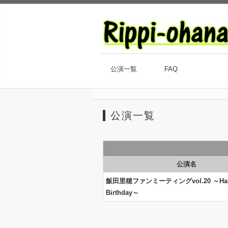
公演一覧
FAQ
公演一覧
公演名
飯田里穂ファンミーティングvol.20 ～Happ
Birthday～