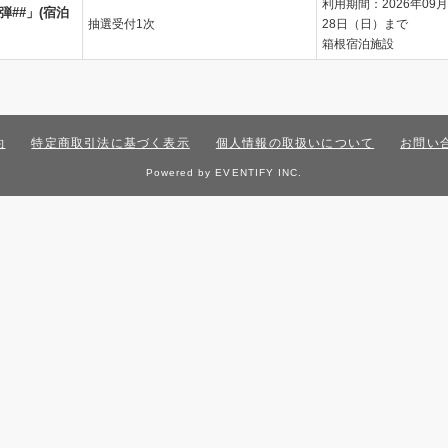
利用期間：2026年09月
弾##」(宿泊
抽選受付1次
28日（日）まで
箱根宿泊施設
約
特定商取引法に基づく表示
個人情報の取扱いについて
お問い
Powered by EVENTIFY INC.