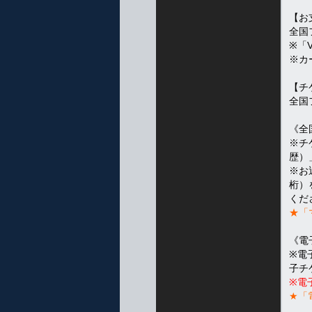
【お
全国
※「
※カ
【チ
全国
《全
※チ
歴）
※お
桁）
くだ
★「
《電
※電
子チ
※電
★「