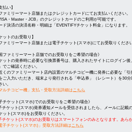
支払い】
ファミリーマート店舗またはクレジットカードにてお支払いください。
VISA・Master・JCB」のクレジットカードのご利用が可能です。
ード決済の決済名称・明細は「EVENTIFYチケット料金」になります。
ケットのお受取り】
ファミリーマート店舗または電子チケット(スマホ)にてお受取りくださ
国ファミリーマート店舗でのお受取りをご希望の場合》
ケットの発券時に必要な引換票番号は、購入されたサイトにログイン後
」でご確認ください。
近くのファミリーマート店内設置のマルチコピー機に発券に必要な「引換
をご入力いただき、端末より発行される「申込券」（レシート）を30
さい。
マルチコピー機」支払・受取方法詳細は
こちら
子チケット(スマホ)でのお受取りをご希望の場合》
子チケット(スマホ)発券通知メールを受信されましたら、メールに記載の
ケット(スマホ)をお受取りください。
子チケット(スマホ)のお受取りはスマートフォンのみとなります。あら
電子チケット(スマホ)」受取方法詳細は
こちら