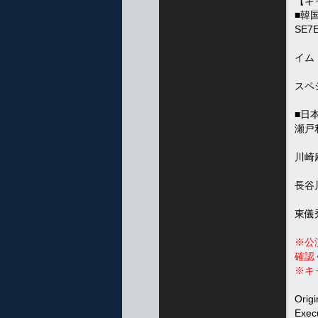
【キ
■韓
SE7
イム・
スペ
■日
瀬戸利
川崎
長谷川
東儀秀
※公
確認
※キ
Orig
Exec