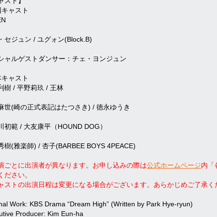
ャスト】
国キャスト
EN
セジュン / ユグォン(Block.B)
シャルゲストダンサー：チェ・ヨンジュン
本キャスト
樹 / 平野莉玖 / 王林
麻世(崎の正式表記はたつさき) / 徳永ゆうき
初範 / 大友康平（HOUND DOG）
樹(雅楽師) / 杏子(BARBEE BOYS 4PEACE)
演ごとに出演者が異なります。お申し込みの際は
公式ホームページ
内「
ください。
ャストの出演日程は変更になる場合がございます。あらかじめご了承く
inal Work: KBS Drama “Dream High” (Written by Park Hye-ryun)
utive Producer: Kim Eun-ha