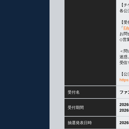
【チ
各公演
【受
「
FA
お問
◇営
＜問
迷惑
受信
【公
https
受付名
ファ
202
受付期間
202
抽選発表日時
202