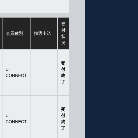
受
付
会員種別
抽選申込
状
況
受
U-
付
CONNECT
終
了
受
U-
付
CONNECT
終
了