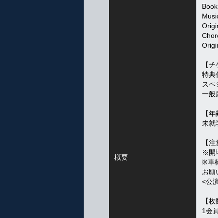
Book 
Musi
Origi
Chor
Orig
【チ
特典付
スペシ
一般席
【年
未就
【注
※開
概要
※車
お願
<公
【枚
1会