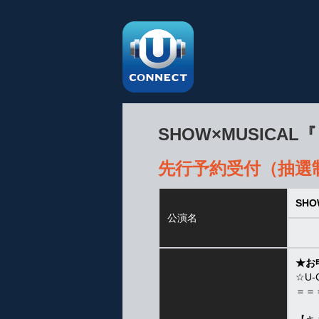
SHOW×MUSIC
先行予約受付（抽選
SH
公演名
★お
☆U
＝＝