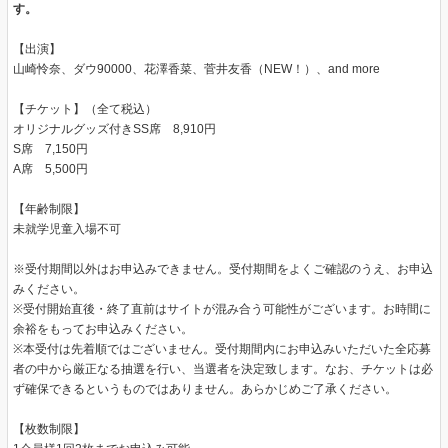
す。
【出演】
山崎怜奈、ダウ90000、花澤香菜、菅井友香（NEW！）、and more
【チケット】（全て税込）
オリジナルグッズ付きSS席 8,910円
S席 7,150円
A席 5,500円
【年齢制限】
未就学児童入場不可
※受付期間以外はお申込みできません。受付期間をよくご確認のうえ、お申込
みください。
※受付開始直後・終了直前はサイトが混み合う可能性がございます。お時間に
余裕をもってお申込みください。
※本受付は先着順ではございません。受付期間内にお申込みいただいた全応募
者の中から厳正なる抽選を行い、当選者を決定致します。なお、チケットは必
ず確保できるというものではありません。あらかじめご了承ください。
【枚数制限】