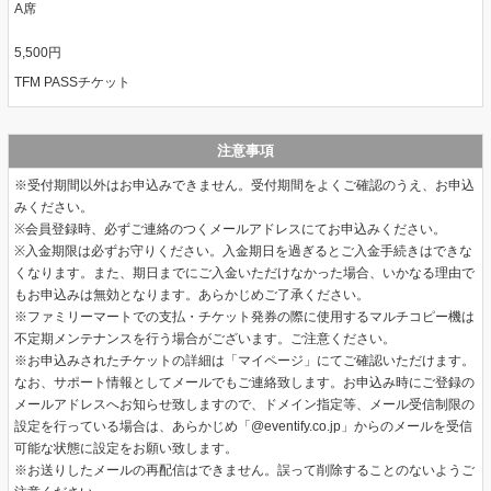
A席
5,500円
TFM PASSチケット
注意事項
※受付期間以外はお申込みできません。受付期間をよくご確認のうえ、お申込
みください。
※会員登録時、必ずご連絡のつくメールアドレスにてお申込みください。
※入金期限は必ずお守りください。入金期日を過ぎるとご入金手続きはできな
くなります。また、期日までにご入金いただけなかった場合、いかなる理由で
もお申込みは無効となります。あらかじめご了承ください。
※ファミリーマートでの支払・チケット発券の際に使用するマルチコピー機は
不定期メンテナンスを行う場合がございます。ご注意ください。
※お申込みされたチケットの詳細は「マイページ」にてご確認いただけます。
なお、サポート情報としてメールでもご連絡致します。お申込み時にご登録の
メールアドレスへお知らせ致しますので、ドメイン指定等、メール受信制限の
設定を行っている場合は、あらかじめ「@eventify.co.jp」からのメールを受信
可能な状態に設定をお願い致します。
※お送りしたメールの再配信はできません。誤って削除することのないようご