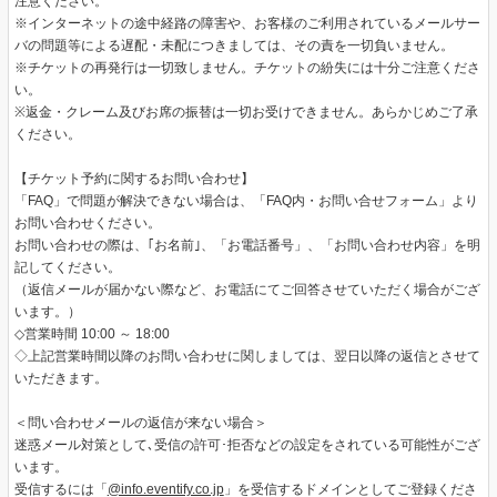
注意ください。
※インターネットの途中経路の障害や、お客様のご利用されているメールサー
バの問題等による遅配・未配につきましては、その責を一切負いません。
※チケットの再発行は一切致しません。チケットの紛失には十分ご注意くださ
い。
※返金・クレーム及びお席の振替は一切お受けできません。あらかじめご了承
ください。
【チケット予約に関するお問い合わせ】
「FAQ」で問題が解決できない場合は、「FAQ内・お問い合せフォーム」より
お問い合わせください。
お問い合わせの際は、｢お名前｣、「お電話番号」、「お問い合わせ内容」を明
記してください。
（返信メールが届かない際など、お電話にてご回答させていただく場合がござ
います。）
◇営業時間 10:00 ～ 18:00
◇上記営業時間以降のお問い合わせに関しましては、翌日以降の返信とさせて
いただきます。
＜問い合わせメールの返信が来ない場合＞
迷惑メール対策として､受信の許可･拒否などの設定をされている可能性がござ
います。
受信するには「
@info.eventify.co.jp
」を受信するドメインとしてご登録くださ