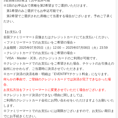
1会員様1回2枚までお申込み可能
※1回のお申込みで席種を第2希望までご選択いただけます。
第1希望のみご選択でもお申込可能です。
第2希望でご選択された席種にて当選する場合がございます。予めご了承く
ださい。
【お支払い】
全国ファミリーマート店舗またはクレジットカードにてお支払いください。
＜ファミリーマートでのお支払いをご希望の場合＞
入金期間：2025年07月05日（土）12:00 ～ 2025年07月08日（火）23:59
＜クレジットカードでのお支払いをご希望の場合＞
「VISA・Master・JCB」のクレジットカードのご利用が可能です。
※クレジットカードでのお支払いをご希望された場合、チケットのお引換えの
如何にかかわらず、ご当選時に決済させていただきます。
※カード決済の決済名称・明細は「EVENTIFYチケット料金」になります。
何らかの事由で、ご登録のクレジットカードでは決済が完了できなかった場
合、
お支払方法をファミリーマートに変更させていただく場合がございます。
※クレジットカード決済ができない理由に関しましては、
ご利用のクレジットカード会社にお問い合わせをいただけますようお願いいた
します。
※ファミリーマートでのお支払いには期限がございますので、お支払い期日ま
でにお手続きください。