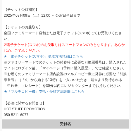
【チケット受取期間】
2025年08月09日（土）12:00 ～ 公演日当日まで
【チケットのお受取り】
全国ファミリーマート店舗または電子チケット(スマホ)にてお受取りくださ
い。
※電子チケット(スマホ)のお受取りはスマートフォンのみとなります。あらか
じめ、ご了承ください。
★「電子チケット(スマホ)」受取方法詳細は
こちら
※ファミリーマートでのチケットの発券時に必要な引換票番号は、購入された
サイトにログイン後、「マイページ（予約／購入履歴）」でご確認ください。
※お近くのファミリーマート店内設置のマルチコピー機に発券に必要な「引換
票番号」（「4」から始まる13桁）をご入力いただき、端末より発行される
「申込券」（レシート）を30分以内にレジカウンターまでお持ちください。
★「マルチコピー機」支払・受取方法詳細は
こちら
【公演に関するお問合せ】
HOT STUFF PROMOTION
050-5211-6077
受付名