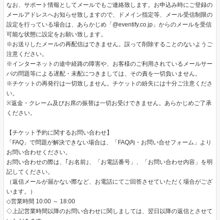
なお、サポート情報としてメールでもご連絡致します。お申込み時にご登録の
メールアドレスへお知らせ致しますので、ドメイン指定等、メール受信制限の
設定を行っている場合は、あらかじめ「@eventify.co.jp」からのメールを受信
可能な状態に設定をお願い致します。
※お送りしたメールの再配信はできません。誤って削除することのないようご
注意ください。
※インターネットの途中経路の障害や、お客様のご利用されているメールサー
バの問題等による遅配・未配につきましては、その責を一切負いません。
※チケットの再発行は一切致しません。チケットの紛失には十分ご注意くださ
い。
※返金・クレーム及びお席の振替は一切お受けできません。あらかじめご了承
ください。
【チケット予約に関するお問い合わせ】
「FAQ」で問題が解決できない場合は、「FAQ内・お問い合せフォーム」より
お問い合わせください。
お問い合わせの際は、｢お名前｣、「お電話番号」、「お問い合わせ内容」を明
記してください。
（返信メールが届かない際など、お電話にてご回答させていただく場合がござ
います。）
◇営業時間 10:00 ～ 18:00
◇上記営業時間以降のお問い合わせに関しましては、翌日以降の返信とさせて