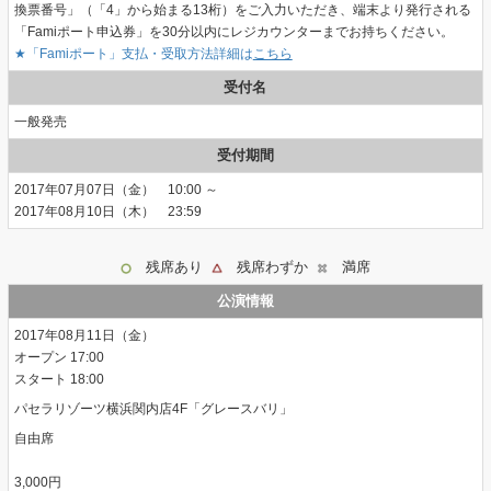
換票番号」（「4」から始まる13桁）をご入力いただき、端末より発行される
「Famiポート申込券」を30分以内にレジカウンターまでお持ちください。
★「Famiポート」支払・受取方法詳細は
こちら
受付名
一般発売
受付期間
2017年07月07日（金） 10:00 ～
2017年08月10日（木） 23:59
残席あり
残席わずか
満席
公演情報
2017年08月11日（金）
17:00
18:00
パセラリゾーツ横浜関内店4F「グレースバリ」
自由席
3,000円