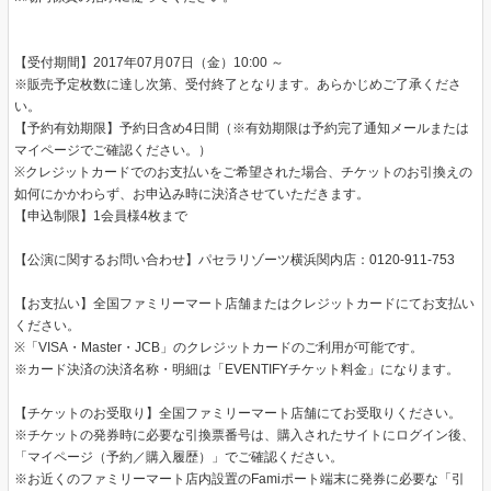
【受付期間】2017年07月07日（金）10:00 ～
※販売予定枚数に達し次第、受付終了となります。あらかじめご了承くださ
い。
【予約有効期限】予約日含め4日間（※有効期限は予約完了通知メールまたは
マイページでご確認ください。）
※クレジットカードでのお支払いをご希望された場合、チケットのお引換えの
如何にかかわらず、お申込み時に決済させていただきます。
【申込制限】1会員様4枚まで
【公演に関するお問い合わせ】パセラリゾーツ横浜関内店：0120-911-753
【お支払い】全国ファミリーマート店舗またはクレジットカードにてお支払い
ください。
※「VISA・Master・JCB」のクレジットカードのご利用が可能です。
※カード決済の決済名称・明細は「EVENTIFYチケット料金」になります。
【チケットのお受取り】全国ファミリーマート店舗にてお受取りください。
※チケットの発券時に必要な引換票番号は、購入されたサイトにログイン後、
「マイページ（予約／購入履歴）」でご確認ください。
※お近くのファミリーマート店内設置のFamiポート端末に発券に必要な「引