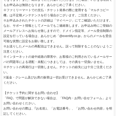
もお申込みは無効となります。あらかじめご了承ください。
※ファミリーマートでの支払・チケット発券の際に使用する「マルチコピー
機」は不定期メンテナンスを行う場合がございます。ご注意ください。
※お申込みされたチケットの詳細は「マイページ」にてご確認いただけます。
なお、サポート情報としてメールでもご連絡致します。お申込み時にご登録の
メールアドレスへお知らせ致しますので、ドメイン指定等、メール受信制限の
設定を行っている場合は、あらかじめ「@eventify.co.jp」からのメールを受信
可能な状態に設定をお願い致します。
※お送りしたメールの再配信はできません。誤って削除することのないようご
注意ください。
※インターネットの途中経路の障害や、お客様のご利用されているメールサー
バの問題等による遅配・未配につきましては、その責を一切負いません。
※チケットの再発行は一切致しません。チケットの紛失には十分ご注意くださ
い。
※返金・クレーム及びお席の振替は一切お受けできません。あらかじめご了承
ください。
【チケット予約に関するお問い合わせ】
「FAQ」で問題が解決できない場合は、「FAQ内・お問い合せフォーム」より
お問い合わせください。
お問い合わせの際は、｢お名前｣、「お電話番号」、「お問い合わせ内容」を明
記してください。