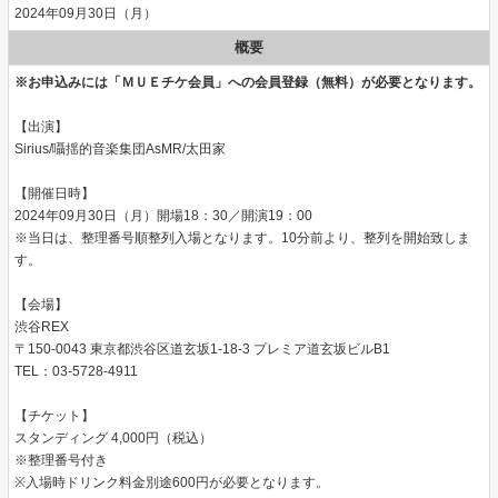
2024年09月30日（月）
概要
※お申込みには「ＭＵＥチケ会員」への会員登録（無料）が必要となります。
【出演】
Sirius/囁揺的音楽集団AsMR/太田家
【開催日時】
2024年09月30日（月）開場18：30／開演19：00
※当日は、整理番号順整列入場となります。10分前より、整列を開始致しま
す。
【会場】
渋谷REX
〒150-0043 東京都渋谷区道玄坂1-18-3 プレミア道玄坂ビルB1
TEL：03-5728-4911
【チケット】
スタンディング 4,000円（税込）
※整理番号付き
※入場時ドリンク料金別途600円が必要となります。