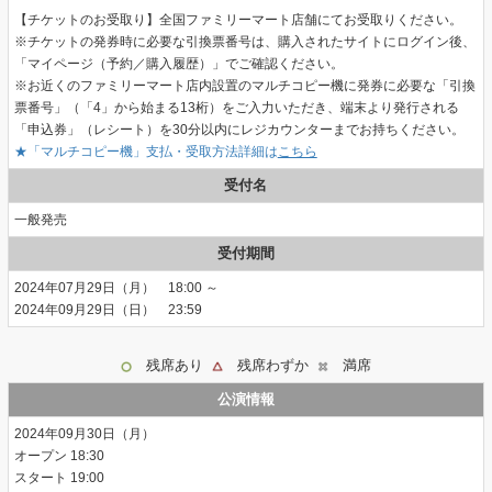
【チケットのお受取り】全国ファミリーマート店舗にてお受取りください。
※チケットの発券時に必要な引換票番号は、購入されたサイトにログイン後、
「マイページ（予約／購入履歴）」でご確認ください。
※お近くのファミリーマート店内設置のマルチコピー機に発券に必要な「引換
票番号」（「4」から始まる13桁）をご入力いただき、端末より発行される
「申込券」（レシート）を30分以内にレジカウンターまでお持ちください。
★「マルチコピー機」支払・受取方法詳細は
こちら
受付名
一般発売
受付期間
2024年07月29日（月） 18:00 ～
2024年09月29日（日） 23:59
残席あり
残席わずか
満席
公演情報
2024年09月30日（月）
18:30
19:00