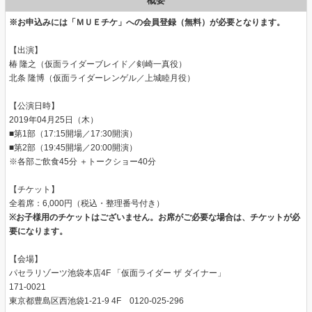
概要
※お申込みには「ＭＵＥチケ」への会員登録（無料）が必要となります。
【出演】
椿 隆之（仮面ライダーブレイド／剣崎一真役）
北条 隆博（仮面ライダーレンゲル／上城睦月役）
【公演日時】
2019年04月25日（木）
■第1部（17:15開場／17:30開演）
■第2部（19:45開場／20:00開演）
※各部ご飲食45分 ＋トークショー40分
【チケット】
全着席：6,000円（税込・整理番号付き）
※お子様用のチケットはございません。お席がご必要な場合は、チケットが必
要になります。
【会場】
パセラリゾーツ池袋本店4F 「仮面ライダー ザ ダイナー」
171-0021
東京都豊島区西池袋1-21-9 4F 0120-025-296