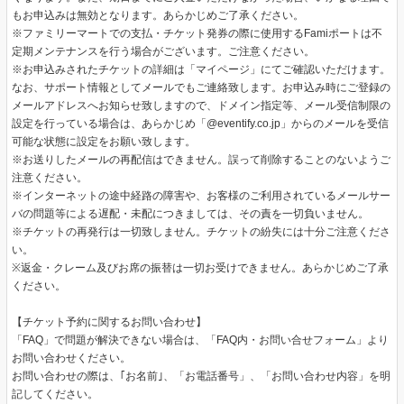
もお申込みは無効となります。あらかじめご了承ください。
※ファミリーマートでの支払・チケット発券の際に使用するFamiポートは不
定期メンテナンスを行う場合がございます。ご注意ください。
※お申込みされたチケットの詳細は「マイページ」にてご確認いただけます。
なお、サポート情報としてメールでもご連絡致します。お申込み時にご登録の
メールアドレスへお知らせ致しますので、ドメイン指定等、メール受信制限の
設定を行っている場合は、あらかじめ「@eventify.co.jp」からのメールを受信
可能な状態に設定をお願い致します。
※お送りしたメールの再配信はできません。誤って削除することのないようご
注意ください。
※インターネットの途中経路の障害や、お客様のご利用されているメールサー
バの問題等による遅配・未配につきましては、その責を一切負いません。
※チケットの再発行は一切致しません。チケットの紛失には十分ご注意くださ
い。
※返金・クレーム及びお席の振替は一切お受けできません。あらかじめご了承
ください。
【チケット予約に関するお問い合わせ】
「FAQ」で問題が解決できない場合は、「FAQ内・お問い合せフォーム」より
お問い合わせください。
お問い合わせの際は、｢お名前｣、「お電話番号」、「お問い合わせ内容」を明
記してください。