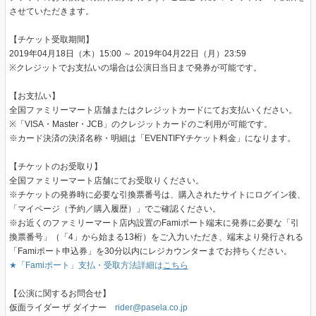
させていただきます。
【チケット受取期間】
2019年04月18日（木）15:00 ～ 2019年04月22日（月）23:59
※クレジットでお支払いの場合は公演日当日まで発券が可能です。
【お支払い】
全国ファミリーマート店舗またはクレジットカードにてお支払いください。
※「VISA・Master・JCB」のクレジットカードのご利用が可能です。
※カード決済の決済名称・明細は「EVENTIFYチケット料金」になります。
【チケットのお受取り】
全国ファミリーマート店舗にてお受取りください。
※チケットの発券時に必要な引換票番号は、購入されたサイトにログイン後、
「マイページ（予約／購入履歴）」でご確認ください。
※お近くのファミリーマート店内設置のFamiポート端末に発券に必要な「引
換票番号」（「4」から始まる13桁）をご入力いただき、端末より発行される
「Famiポート申込券」を30分以内にレジカウンターまでお持ちください。
★「Famiポート」支払・受取方法詳細は
こちら
【公演に関するお問合せ】
仮面ライダー ザ ダイナー
rider@pasela.co.jp