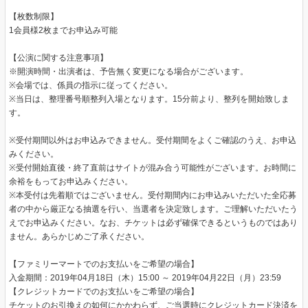
【枚数制限】
1会員様2枚までお申込み可能
【公演に関する注意事項】
※開演時間・出演者は、予告無く変更になる場合がございます。
※会場では、係員の指示に従ってください。
※当日は、整理番号順整列入場となります。15分前より、整列を開始致しま
す。
※受付期間以外はお申込みできません。受付期間をよくご確認のうえ、お申込
みください。
※受付開始直後・終了直前はサイトが混み合う可能性がございます。お時間に
余裕をもってお申込みください。
※本受付は先着順ではございません。受付期間内にお申込みいただいた全応募
者の中から厳正なる抽選を行い、当選者を決定致します。ご理解いただいたう
えでお申込みください。なお、チケットは必ず確保できるというものではあり
ません。あらかじめご了承ください。
【ファミリーマートでのお支払いをご希望の場合】
入金期間：2019年04月18日（木）15:00 ～ 2019年04月22日（月）23:59
【クレジットカードでのお支払いをご希望の場合】
チケットのお引換えの如何にかかわらず、ご当選時にクレジットカード決済を