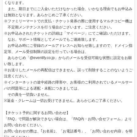
くなります。
また、期日までにご入金いただけなかった場合、いかなる理由でもお申込み
は無効となります。あらかじめご了承ください。
※ファミリーマートでの支払・チケット発券の際に使用するマルチコピー機は
不定期メンテナンスを行う場合がございます。ご注意ください。
※お申込みされたチケットの詳細は「マイページ」にてご確認いただけます。
なお、サポート情報としてメールでもご連絡致します。
お申込み時にご登録のメールアドレスへお知らせ致しますので、ドメイン指
定等、メール受信制限の設定を行っている場合は、
あらかじめ「@eventify.co.jp」からのメールを受信可能な状態に設定をお願
い致します。
※お送りしたメールの再配信はできません。誤って削除することのないようご
注意ください。
※インターネットの途中経路の障害や、お客様のご利用されているメールサー
バの問題等による遅配・未配につきましては、
その責を一切負いません。
※返金・クレームは一切お受けできません。あらかじめご了承ください。
【チケット予約に関するお問い合わせ】
「FAQ」で問題が解決できない場合は、「FAQ内・お問い合せフォーム」より
お問い合わせください。
お問い合わせの際は、｢お名前｣、「お電話番号」、「お問い合わせ内容」を明