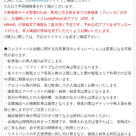
に関しては、
LuckyFes特設サイト
でご確認ください。
※入口で手荷物検査を行う場がございます。
※来場者データ管理のため、昨年に引き続き全ての来場者（フレンズ）の方
に、入場時にチケットとLuckyFes公式アプリ（iOS、A
ndroid）の登録完了画面をご提示頂く予定です。予め公式アプリをダウンロー
ドのうえ、本人確認の登録を完了いただくようお願いいたします。
※購入に際しては、下記ガイドラインを必ずご確認下さい。
◆フェスティバル全般に関する注意事項※レギュレーションは変更になる可能
性があります。
・駐車場への再入場のみ可とします。
・モッシュ・リフト・ダイブなどの行為は禁止となります。
・各ステージ観覧エリア収容人数の上限に達した際や観覧エリア外周での立見
や滞留に制限をかける場合がございます。
・アルコール類の持込、及び飲酒しての入場は固くお断りいたします。
・撮影禁止アーティストの撮影・録画・録音等は禁止となります。
・前日や早朝などの入場待機、出演者の出入り待ちは禁止となります。
・近隣施設への無断駐車は厳禁となります。発覚の際はチケットや再入場を無
効と致しますのでご注意ください。
・施設破損行為や周辺でのポイ捨てなどは絶対におやめください。
・会場内は喫煙所以外すべて禁煙です。喫煙される方は電子たばこ、加熱式た
ばこ等も含め、必ず所定の喫煙所をご利用ください。
・リストバンドの不正使用使い回し付け替えなど。破損と紛失も対応はありま