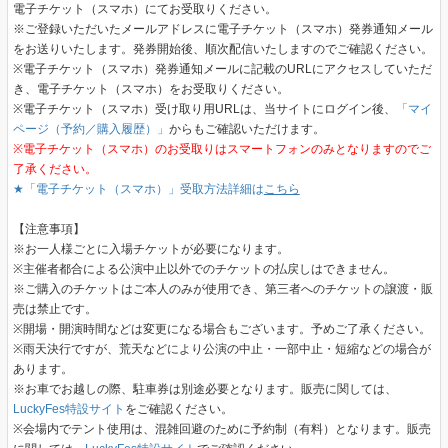
電子チケット（スマホ）にてお受取りください。
※ご登録いただいたメールアドレスに電子チケット（スマホ）発券通知メール
をお送りいたします。発券開始後、順次配信いたしますのでご確認ください。
※電子チケット（スマホ）発券通知メールに記載のURLにアクセスしていただ
き、電子チケット（スマホ）をお受取りください。
※電子チケット（スマホ）受け取り用URLは、当サイトにログイン後、
「マイ
ページ（予約／購入履歴）」
からもご確認いただけます。
※電子チケット（スマホ）のお受取りはスマートフォンのみとなりますのでご
了承ください。
★「電子チケット（スマホ）」受取方法詳細は
こちら
【注意事項】
※お一人様ごとに入場チケットが必要になります。
※主催者都合による公演中止以外でのチケットの払戻しはできません。
※ご購入のチケットはご本人のみが使用でき、第三者へのチケットの譲渡・販
売は禁止です。
※開場・開演時間などは変更になる場合もございます。予めご了承ください。
※雨天決行ですが、荒天などにより公演の中止・一部中止・短縮などの場合が
あります。
※お車でお越しの際、駐車券は別途必要となります。販売に関しては、
LuckyFes特設サイト
をご確認ください。
※会場内でテント使用は、混雑回避のために予約制（有料）となります。販売