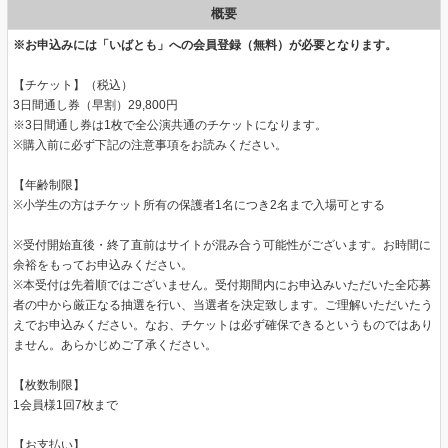
概要
※お申込みには「いばとも」への会員登録（無料）が必要となります。
【チケット】（税込）
3日間通し券（早割）29,800円
※3日間通し券は1枚で全公演共通のチケットになります。
※購入前に必ず下記の注意事項をお読みください。
【年齢制限】
※小学生の方はチケット所有の保護者1名につき2名まで入場可とする
※受付開始直後・終了直前はサイトが混み合う可能性がございます。お時間に
余裕をもってお申込みください。
※本受付は先着順ではございません。受付期間内にお申込みいただいた全応募
者の中から厳正なる抽選を行い、当選者を決定致します。ご理解いただいたう
えでお申込みください。なお、チケットは必ず確保できるというものではあり
ません。あらかじめご了承ください。
【枚数制限】
1会員様1回7枚まで
【お支払い】