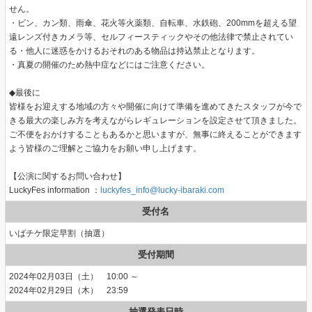
せん。
・ビン、カン類、雨傘、花火等火薬類、自転車、水鉄砲、200mmを超える望
遠レンズ付きカメラ等、セルフィースティックやその他法律で禁止されてい
る・他人に迷惑をかけるおそれのある物品は持込禁止となります。
・真夏の開催のため熱中症などにはご注意ください。
◆最後に
皆様をお迎えする地域の方々や開催に向けて準備を進めてきたスタッフが今で
きる最大の楽しみ方を考えながらレギュレーションを設定させて頂きました。
ご不便をおかけすることもあるかと思いますが、無事に終えることができます
よう皆様のご理解とご協力をお願い申し上げます。
【公演に関するお問い合わせ】
LuckyFes information ：
luckyfes_info@lucky-ibaraki.com
受付名
いばチケ限定早割（抽選）
受付期間
2024年02月03日（土） 10:00 ～
2024年02月29日（木） 23:59
抽選発表日時