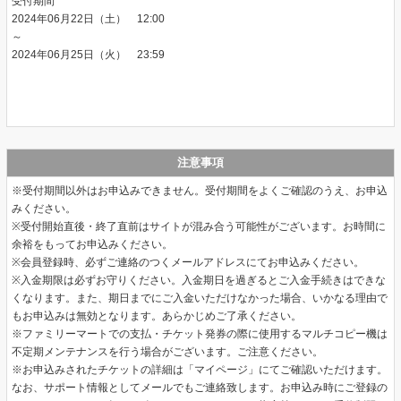
受付期間
2024年06月22日（土） 12:00
～
2024年06月25日（火） 23:59
注意事項
※受付期間以外はお申込みできません。受付期間をよくご確認のうえ、お申込
みください。
※受付開始直後・終了直前はサイトが混み合う可能性がございます。お時間に
余裕をもってお申込みください。
※会員登録時、必ずご連絡のつくメールアドレスにてお申込みください。
※入金期限は必ずお守りください。入金期日を過ぎるとご入金手続きはできな
くなります。また、期日までにご入金いただけなかった場合、いかなる理由で
もお申込みは無効となります。あらかじめご了承ください。
※ファミリーマートでの支払・チケット発券の際に使用するマルチコピー機は
不定期メンテナンスを行う場合がございます。ご注意ください。
※お申込みされたチケットの詳細は「マイページ」にてご確認いただけます。
なお、サポート情報としてメールでもご連絡致します。お申込み時にご登録の