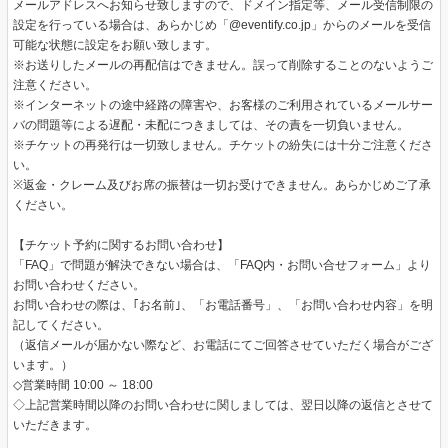
メールアドレスへお知らせ致しますので、ドメイン指定等、メール受信制限の
設定を行っている場合は、あらかじめ「@eventify.co.jp」からのメールを受信
可能な状態に設定をお願い致します。
※お送りしたメールの再配信はできません。誤って削除することのないようご
注意ください。
※インターネットの途中経路の障害や、お客様のご利用されているメールサー
バの問題等による遅配・未配につきましては、その責を一切負いません。
※チケットの再発行は一切致しません。チケットの紛失には十分ご注意くださ
い。
※返金・クレーム及びお席の振替は一切お受けできません。あらかじめご了承
ください。
【チケット予約に関するお問い合わせ】
「FAQ」で問題が解決できない場合は、「FAQ内・お問い合せフォーム」より
お問い合わせください。
お問い合わせの際は、｢お名前｣、「お電話番号」、「お問い合わせ内容」を明
記してください。
（返信メールが届かない際など、お電話にてご回答させていただく場合がござ
います。）
◇営業時間 10:00 ～ 18:00
◇上記営業時間以降のお問い合わせに関しましては、翌日以降の返信とさせて
いただきます。