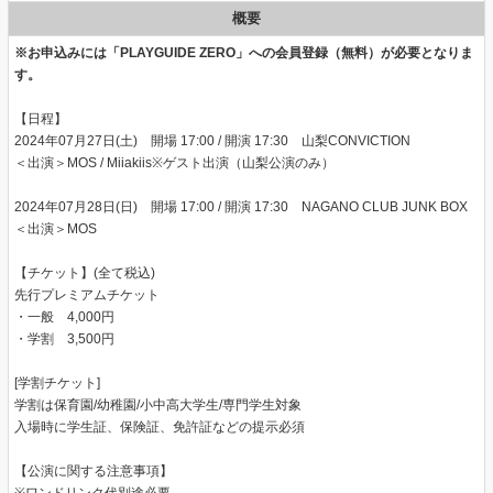
概要
※お申込みには「PLAYGUIDE ZERO」への会員登録（無料）が必要となりま
す。
【日程】
2024年07月27日(土) 開場 17:00 / 開演 17:30 山梨CONVICTION
＜出演＞MOS / Miiakiis※ゲスト出演（山梨公演のみ）
2024年07月28日(日) 開場 17:00 / 開演 17:30 NAGANO CLUB JUNK BOX
＜出演＞MOS
【チケット】(全て税込)
先行プレミアムチケット
・一般 4,000円
・学割 3,500円
[学割チケット]
学割は保育園/幼稚園/小中高大学生/専門学生対象
入場時に学生証、保険証、免許証などの提示必須
【公演に関する注意事項】