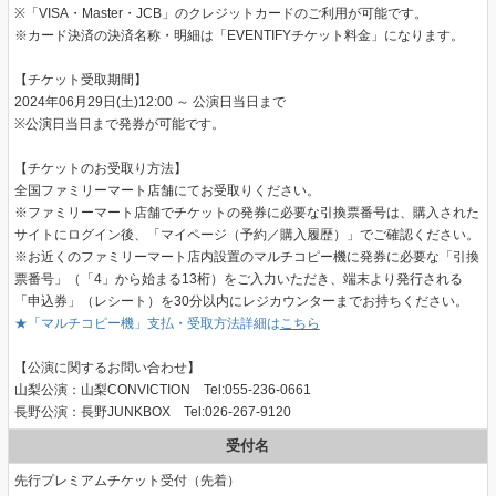
※「VISA・Master・JCB」のクレジットカードのご利用が可能です。
※カード決済の決済名称・明細は「EVENTIFYチケット料金」になります。
【チケット受取期間】
2024年06月29日(土)12:00 ～ 公演日当日まで
※公演日当日まで発券が可能です。
【チケットのお受取り方法】
全国ファミリーマート店舗にてお受取りください。
※ファミリーマート店舗でチケットの発券に必要な引換票番号は、購入された
サイトにログイン後、「マイページ（予約／購入履歴）」でご確認ください。
※お近くのファミリーマート店内設置のマルチコピー機に発券に必要な「引換
票番号」（「4」から始まる13桁）をご入力いただき、端末より発行される
「申込券」（レシート）を30分以内にレジカウンターまでお持ちください。
★「マルチコピー機」支払・受取方法詳細は
こちら
【公演に関するお問い合わせ】
山梨公演：山梨CONVICTION Tel:055-236-0661
長野公演：長野JUNKBOX Tel:026-267-9120
受付名
先行プレミアムチケット受付（先着）